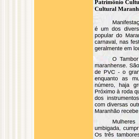
Patrimônio Cultu
Cultural Maranh
Manifestaç
é um dos divers
popular do Mara
carnaval, nas fes
geralmente em lo
O Tambor 
maranhense. São
de PVC - o gran
enquanto as mu
número, haja g
Próximo à roda qu
dos instrumento
com diversas out
Maranhão recebe
Mulheres
umbigada, cumpr
Os três tambore