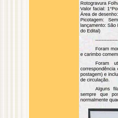
Rotogravura Folh
Valor facial: 1°P
Área de desenho
Picotagem: Sem
lançamento: São 
do Edital)
--------------
Foram mon
e carimbo comemo
Foram ut
correspondência 
postagem) e incl
de circulação.
Alguns fi
sempre que poss
normalmente quad