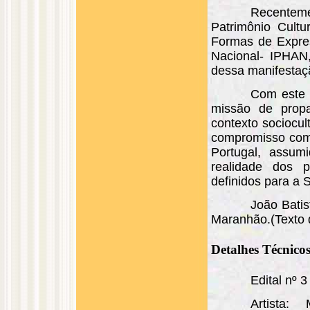
Recenteme
Patrimônio Cultur
Formas de Express
Nacional- IPHAN,
dessa manifestaçã
Com este s
missão de propa
contexto sociocu
compromisso com
Portugal, assum
realidade dos 
definidos para a 
João Batis
Maranhão.(Texto d
Detalhes Técnico
Edital nº 3
Artista: