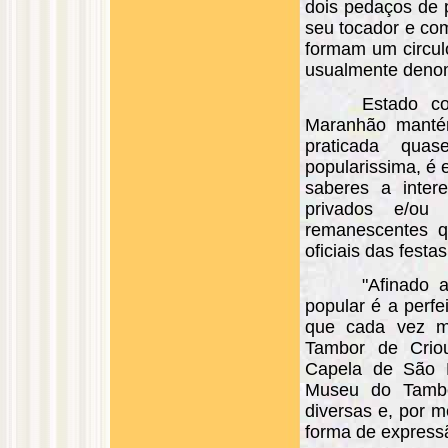
dois pedaços de 
seu tocador e co
formam um circul
usualmente denom
Estado co
Maranhão mantém
praticada qua
popularissima, é
saberes a inter
privados e/ou 
remanescentes qu
oficiais das festa
"Afinado 
popular é a perfe
que cada vez ma
Tambor de Criou
Capela de São B
Museu do Tambo
diversas e, por m
forma de express