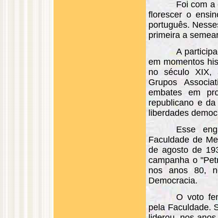
Foi com a
florescer o ensin
português. Nesse
primeira a semear
A particip
em momentos hist
no século XIX, 
Grupos Associat
embates em pro
republicano e da
liberdades democ
Esse eng
Faculdade de Med
de agosto de 193
campanha o "Petr
nos anos 80, no
Democracia.
O voto fe
pela Faculdade. S
liderou, nos anos