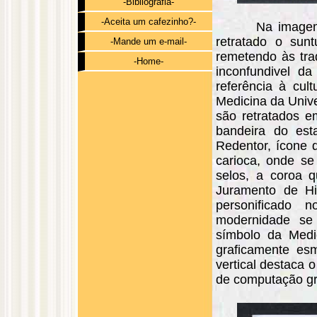
-Bibliografia-
-Aceita um cafezinho?-
Na imagem
retratado o sun
-Mande um e-mail-
remetendo às tra
-Home-
inconfundivel d
referência à cu
Medicina da Unive
são retratados e
bandeira do est
Redentor, ícone d
carioca, onde se
selos, a coroa q
Juramento de Hi
personificado 
modernidade se 
símbolo da Medic
graficamente es
vertical destaca o
de computação grá