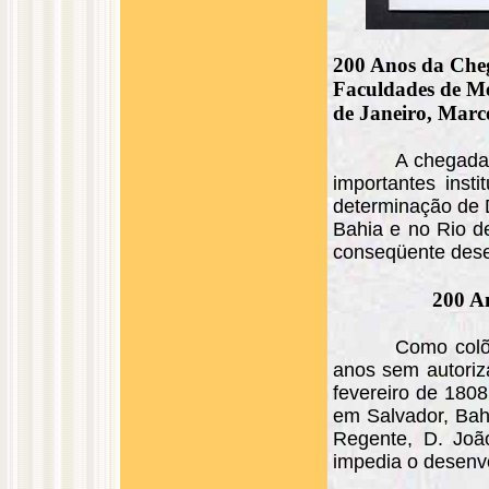
200 Anos da Cheg
Faculdades de Me
de Janeiro, Marc
A chegada 
importantes inst
determinação de D
Bahia e no Rio de
conseqüente dese
200 A
Como colõ
anos sem autoriz
fevereiro de 1808
em Salvador, Bahi
Regente, D. João
impedia o desenv