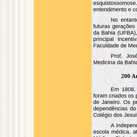
esquistossomos
entendimento e c
No entant
futuras gerações 
da Bahia (UFBA),
principal incent
Faculdade de Med
Prof. Jos
Medicina da Bahi
200 A
Em 1808, 
foram criados os 
de Janeiro. Os p
dependências do 
Colégio dos Jesui
A independ
escola médica, a