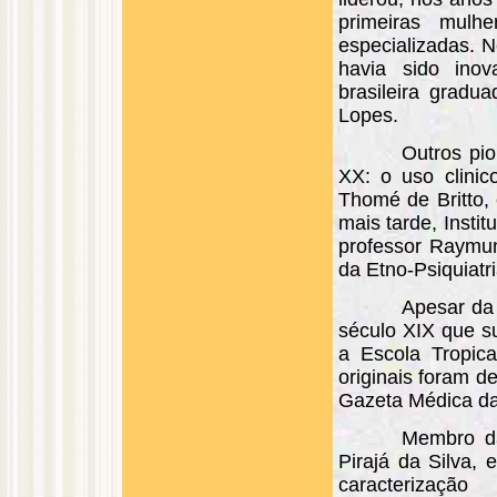
primeiras mulhe
especializadas. 
havia sido ino
brasileira gradu
Lopes.
Outros pi
XX: o uso clinic
Thomé de Britto, 
mais tarde, Inst
professor Raymun
da Etno-Psiquiatri
Apesar da 
século XIX que su
a Escola Tropica
originais foram de
Gazeta Médica da
Membro da
Pirajá da Silva,
caracterizaç