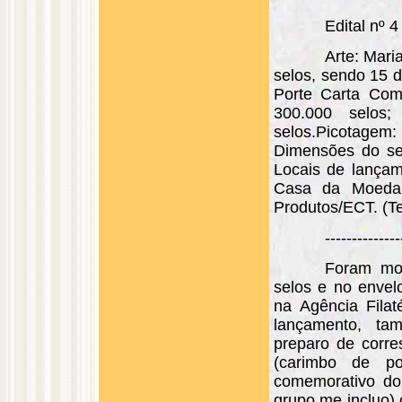
Edital nº 4
Arte: Mari
selos, sendo 15 d
Porte Carta Com
300.000 selos
selos.Picotag
Dimensões do se
Locais de lançam
Casa da Moeda d
Produtos/ECT. (Te
--------------
Foram mon
selos e no envel
na Agência Filat
lançamento, ta
preparo de corre
(carimbo de po
comemorativo do 
grupo me incluo)