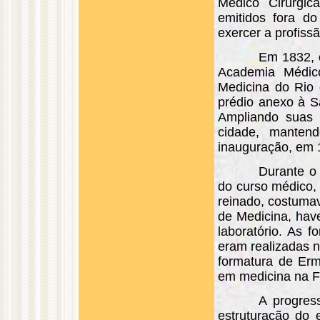
Médico Cirúrgic
emitidos fora do
exercer a profissã
Em 1832, o
Academia Médic
Medicina do Rio 
prédio anexo à S
Ampliando suas 
cidade, mante
inauguração, em 1
Durante o
do curso médico,
reinado, costumav
de Medicina, hav
laboratório. As f
eram realizadas 
formatura de Erm
em medicina na F
A progres
estruturação do 