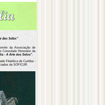
te dos Selos"
convite da Associação de
do Consulado Honorário da
elia - A Arte dos Selos"
,
de Filatélica de Curitiba -
ociados da SOFICUR.