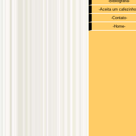
-Bibliografia-
-Aceita um cafezinho
-Contato-
-Home-