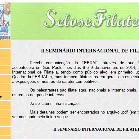
II SEMINÁRIO INTERNACIONAL DE FI
Recebi comunicação da FEBRAF, através de sua Se
aocontecerá em São Paulo, nos dias 8 e 9 de novembro de 2014, a
Internacional de Filatelia, tendo como público alvo, em primeiro l
Quadro da FEBRAFm, mas também filatelistas em geral, em especia
a exposições e mostras de caráter competitivo..
Os palestrantes são filatelistas, nacionais e internacionais
os temas de grande interesse.
a-
Já solicitei minha inscrição.
Mais detalhes podem ser encontrados no arquivo .pdf (em 
ser acessado pelo link a seguir:
II SEMINÁRIO INTERNACIONAL DE FILATE