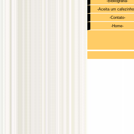
-Bibliografia-
-Aceita um cafezinho
-Contato-
-Home-