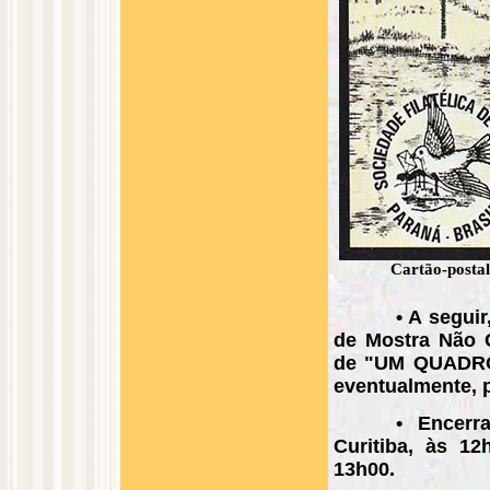
Cartão-posta
• A segui
de Mostra Não 
de "UM QUADRO"
eventualmente, p
• Encerr
Curitiba, às 1
13h00.