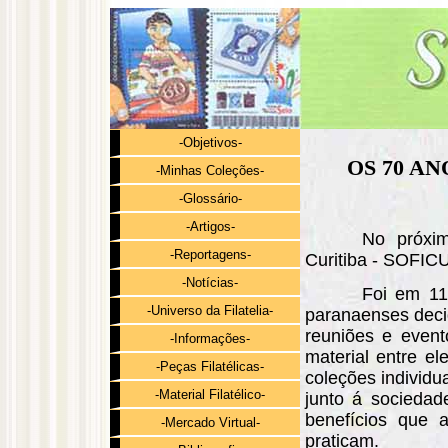
-Objetivos-
OS 70 A
-Minhas Coleções-
-Glossário-
-Artigos-
No próxim
-Reportagens-
Curitiba - SOFICU
-Notícias-
Foi em 11
-Universo da Filatelia-
paranaenses decid
reuniões e event
-Informações-
material entre e
-Peças Filatélicas-
coleções individ
-Material Filatélico-
junto á sociedade
benefícios que a
-Mercado Virtual-
praticam.