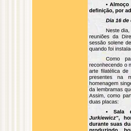
• Almoço
definição, por a
Dia 16 de
Neste dia,
reuniões da Dir
sessão solene d
quando foi instal
Como par
reconhecendo o m
arte filatélica d
presentes na m
homenagem singel
da lembramas que
Assim, como par
duas placas:
• Sala 
Jurkiewicz"
, ho
durante suas du
produzindo bo