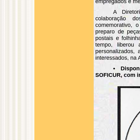
empregados e mem
A Direto
colaboração d
comemorativo, o
preparo de peças
postais e folhinh
tempo, liberou 
personalizados, 
interessados, na A
• Dispon
SOFICUR, com im