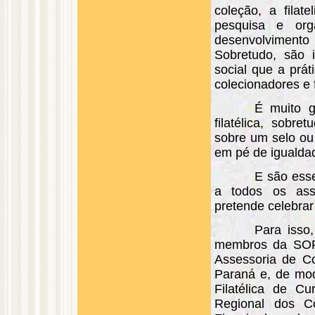
coleção, a filat
pesquisa e org
desenvolvimento c
Sobretudo, são 
social que a prát
colecionadores e f
É muito g
filatélica, sobr
sobre um selo ou 
em pé de igualda
E são ess
a todos os ass
pretende celebra
Para isso
membros da SOFI
Assessoria de Co
Paraná e, de mod
Filatélica de Cu
Regional dos C