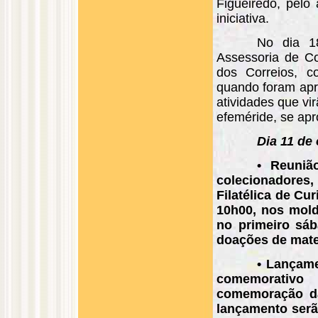
Figueiredo, pelo
iniciativa.
No dia 1
Assessoria de C
dos Correios, c
quando foram apr
atividades que vi
efeméride, se ap
Dia 11 de
• Reuniã
colecionadores, 
Filatélica de Cu
10h00, nos mol
no primeiro sá
doações de materi
• Lançame
comemorativo
comemoração da
lançamento serã