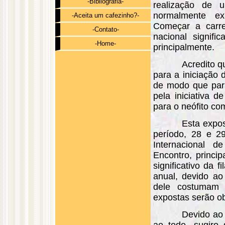
-Bibliografia-
realização de u
normalmente exp
-Aceita um cafezinho?-
Começar a carre
-Contato-
nacional signif
-Home-
principalmente.
Acredito q
para a iniciação 
de modo que par
pela iniciativa 
para o neófito co
Esta expo
período, 28 e 2
Internacional d
Encontro, princi
significativo da f
anual, devido ao
dele costumam p
expostas serão o
Devido ao 