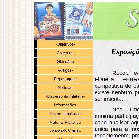
-Objetivos-
Exposiçã
-Coleções-
-Glossário-
-Artigos-
Recebi e-
Filatelia - FEB
-Reportagens-
competitiva de ca
-Notícias-
existe nenhum pr
-Universo da Filatelia-
ser inscrita.
-Informações-
Nos últim
-Peças Filatélicas-
mínima participa
cabe analisar aq
-Material Filatélico-
única para a mo
-Mercado Virtual-
recentemente pr