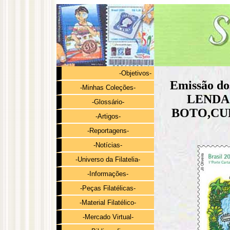
-Objetivos-
Emissão do
-Minhas Coleções-
LENDA
-Glossário-
BOTO,CU
-Artigos-
-Reportagens-
-Notícias-
-Universo da Filatelia-
-Informações-
-Peças Filatélicas-
-Material Filatélico-
-Mercado Virtual-