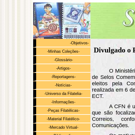
-Objetivos-
Divulgado o 
-Minhas Coleções-
-Glossário-
-Artigos-
O Ministé
de Selos Comemor
-Reportagens-
eleitos pela Co
-Notícias-
realizada em 6 de
-Universo da Filatelia-
ECT.
-Informações-
A CFN é u
-Peças Filatélicas-
que são focaliza
Correios, conf
-Material Filatélico-
Comunicações.
-Mercado Virtual-