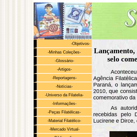
-Objetivos-
Lançamento, n
-Minhas Coleções-
selo com
-Glossário-
-Artigos-
Acontece
Agência Filatélic
-Reportagens-
Paraná, o lança
-Notícias-
2010, que consis
-Universo da Filatelia-
comemorativo da
-Informações-
As autori
-Peças Filatélicas-
recebidas pelo 
Lucirene e Dirce,
-Material Filatélico-
-Mercado Virtual-