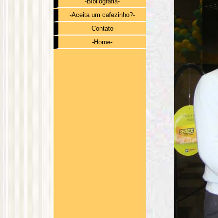
-Bibliografia-
-Aceita um cafezinho?-
-Contato-
-Home-