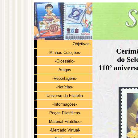
-Objetivos-
Cerimô
-Minhas Coleções-
do Sel
-Glossário-
110º anivers
-Artigos-
-Reportagens-
-Notícias-
-Universo da Filatelia-
-Informações-
-Peças Filatélicas-
-Material Filatélico-
-Mercado Virtual-