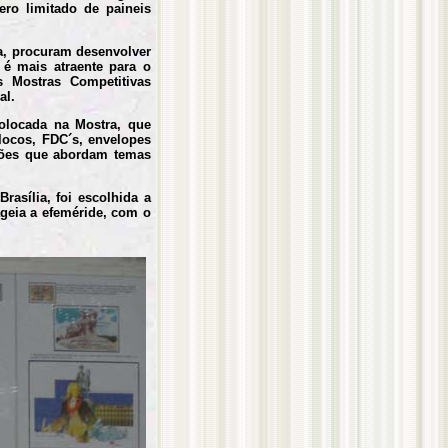
ro limitado de paineis
ja, procuram desenvolver
é mais atraente para o
s Mostras Competitivas
al.
colocada na Mostra, que
blocos, FDC´s, envelopes
eções que abordam temas
rasília, foi escolhida a
geia a efeméride, com o