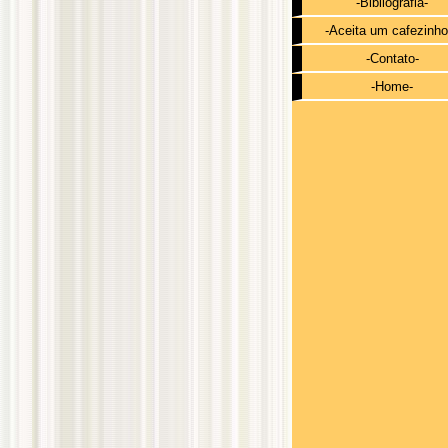
-Bibliografia-
-Aceita um cafezinho
-Contato-
-Home-