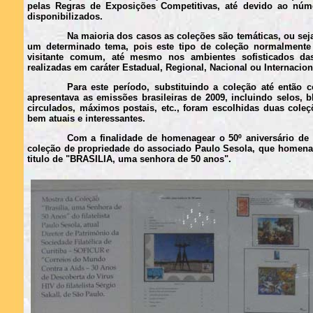
pelas Regras de Exposições Competitivas, até devido ao núme
disponibilizados.
Na maioria dos casos as coleções são temáticas, ou se
um determinado tema, pois este tipo de coleção normalmente 
visitante comum, até mesmo nos ambientes sofisticados da
realizadas em caráter Estadual, Regional, Nacional ou Internacion
Para este período, substituindo a coleção até então 
apresentava as emissões brasileiras de 2009, incluindo selos, 
circulados, máximos postais, etc., foram escolhidas duas col
bem atuais e interessantes.
Com a finalidade de homenagear o 50º aniversário de B
coleção de propriedade do associado Paulo Sesola, que homena
titulo de "BRASILIA, uma senhora de 50 anos".