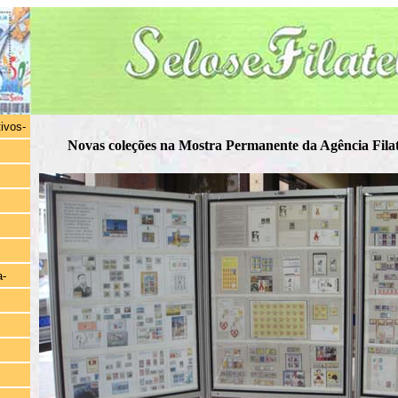
tivos-
Novas coleções na Mostra Permanente da Agência Filat
a-