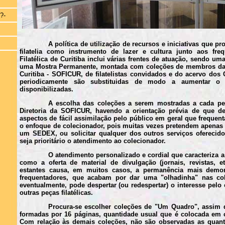
?-
A política de utilização de recursos e iniciativas que 
filatelia como instrumento de lazer e cultura junto aos fre
Filatélica de Curitiba inclui várias frentes de atuação, sendo u
uma Mostra Permanente, montada com coleções de membros da S
Curitiba - SOFICUR, de filatelistas convidados e do acervo dos
periodicamente são substituidas de modo a aumentar o 
disponibilizadas.
A escolha das coleções a serem mostradas a cada per
Diretoria da SOFICUR, havendo a orientação prévia de que d
aspectos de fácil assimilação pelo público em geral que freque
o enfoque de colecionador, pois muitas vezes pretendem apenas 
um SEDEX, ou solicitar qualquer dos outros serviços oferecid
seja prioritário o atendimento ao colecionador.
O atendimento personalizado e cordial que caracteriza 
como a oferta de material de divulgação (jornais, revistas, e
estantes causa, em muitos casos, a permanência mais demo
frequentadores, que acabam por dar uma "olhadinha" nas co
eventualmente, pode despertar (ou redespertar) o interesse pelo
outras peças filatélicas.
Procura-se escolher coleções de "Um Quadro", assim
formadas por 16 páginas, quantidade usual que é colocada em 
Com relação às demais coleções, não são observadas as quant