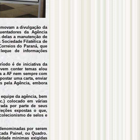
promovam a divulgação da
quentadores da Agência
ma delas a manutenção de
ociedade Filatélica de
 Correios do Paraná, que
leque de informações
íodo é de iniciativa da
evem conter temas e/ou
nta a AF nem sempre com
postar uma carta, enviar
os pela Agência, embora
a equipe da agência, bem
tc.) colocado em várias
rada por parte de seus
leções expostas o que,
 colecionismo de selos e
 denominadas por serem
cada Painel, ou Quadro.
idade minimas exigidas