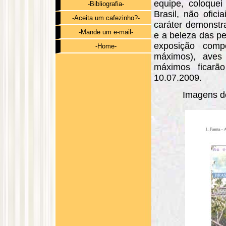
equipe, coloque
-Bibliografia-
Brasil, não ofic
-Aceita um cafezinho?-
caráter demonstra
-Mande um e-mail-
e a beleza das p
exposição comp
-Home-
máximos), aves
máximos ficarã
10.07.2009.
Imagens de