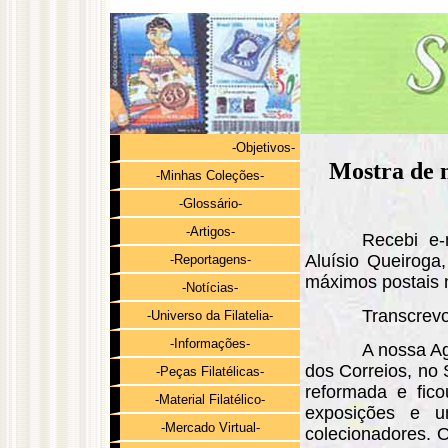
-Objetivos-
Mostra de m
-Minhas Coleções-
-Glossário-
-Artigos-
Recebi e-
Aluísio Queiroga
-Reportagens-
máximos postais n
-Notícias-
Transcrevo
-Universo da Filatelia-
-Informações-
A nossa Ag
dos Correios, no 
-Peças Filatélicas-
reformada e fic
-Material Filatélico-
exposições e u
-Mercado Virtual-
colecionadores. 