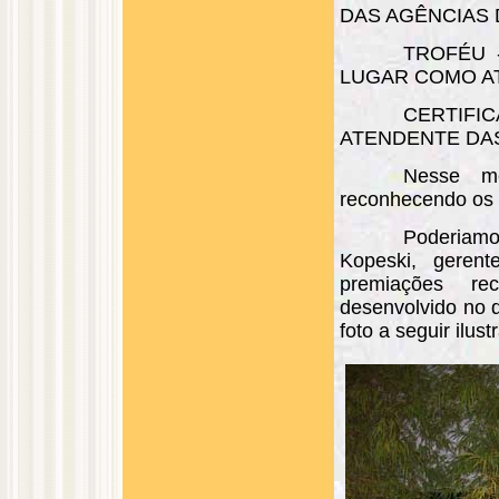
DAS AGÊNCIAS 
TROFÉU 
LUGAR COMO A
CERTIFI
ATENDENTE DAS
Nesse me
reconhecendo os t
Poderiamo
Kopeski, geren
premiações re
desenvolvido no d
foto a seguir ilus