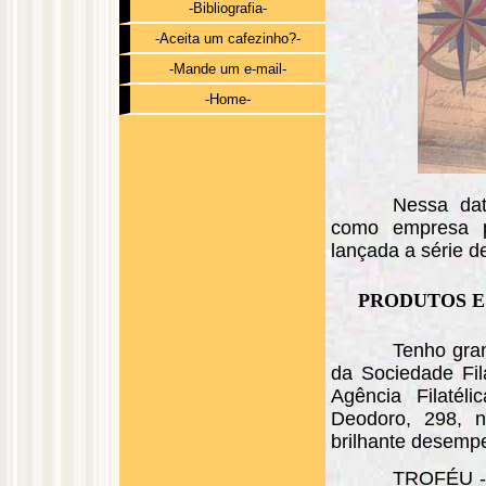
-Bibliografia-
-Aceita um cafezinho?-
-Mande um e-mail-
-Home-
Nessa da
como empresa pú
lançada a série de
PRODUTOS E
Tenho gra
da Sociedade Fil
Agência Filatél
Deodoro, 298, n
brilhante desemp
TROFÉU -