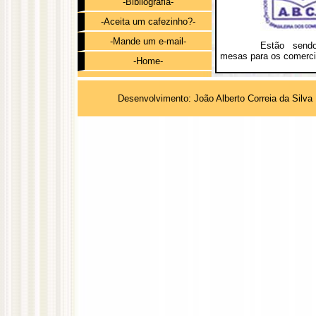
-Bibliografia-
-Aceita um cafezinho?-
-Mande um e-mail-
Estão sendo
mesas para os comerci
-Home-
Desenvolvimento: João Alberto Correia da Silva