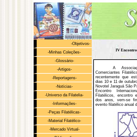
-Objetivos-
IV Encontro 
-Minhas Coleções-
-Glossário-
A Associaç
-Artigos-
Comerciantes Filatélic
recentemente que est
-Reportagens-
dias 10 e 11 de outubr
Novotel Jaraguá São Pa
-Notícias-
Encontro Internacio
-Universo da Filatelia-
Filatélicos, encontro
dos anos, vem-se fi
-Informações-
evento filatélico anual 
-Peças Filatélicas-
-Material Filatélico-
-Mercado Virtual-