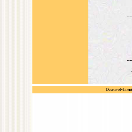
---
---
Desenvolvimento