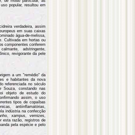
, de modo particular, as
 uso popular, resultou em
idreira verdadeira, assim
s europeus em suas caixas
ominado água-de-melissa,
e. Cultivada em hortas ou
plos componentes conferem
almante, adstringente,
tônico, revigorante da pele
 origem a um "remédio" da
ntes e habitantes da nova
do referenciada no século
de Souza, constando nas
Foi objeto de estudo do
confirmando assim, o uso
erentes tipos de copaíbas
icas, antiinflamatórias,
la indústria na confecção
nho, xampus, vernizes,
 esta razão, registros de
manda pela espécie e pelo