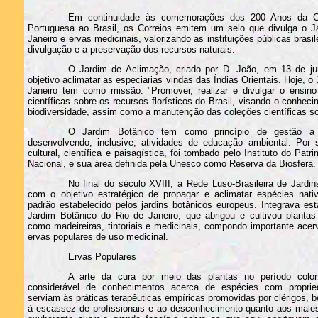
Em continuidade às comemorações dos 200 Anos da C
Portuguesa ao Brasil, os Correios emitem um selo que divulga o J
Janeiro e ervas medicinais, valorizando as instituições públicas brasil
divulgação e a preservação dos recursos naturais.
O Jardim de Aclimação, criado por D. João, em 13 de j
objetivo aclimatar as especiarias vindas das Índias Orientais. Hoje, o
Janeiro tem como missão: "Promover, realizar e divulgar o ensino
científicas sobre os recursos florísticos do Brasil, visando o conhe
biodiversidade, assim como a manutenção das coleções científicas so
O Jardim Botânico tem como princípio de gestão a re
desenvolvendo, inclusive, atividades de educação ambiental. Por s
cultural, científica e paisagística, foi tombado pelo Instituto do Patri
Nacional, e sua área definida pela Unesco como Reserva da Biosfera.
No final do século XVIII, a Rede Luso-Brasileira de Jardin
com o objetivo estratégico de propagar e aclimatar espécies nati
padrão estabelecido pelos jardins botânicos europeus. Integrava est
Jardim Botânico do Rio de Janeiro, que abrigou e cultivou plantas
como madeireiras, tintoriais e medicinais, compondo importante acer
ervas populares de uso medicinal.
Ervas Populares
A arte da cura por meio das plantas no período colo
considerável de conhecimentos acerca de espécies com proprie
serviam às práticas terapêuticas empíricas promovidas por clérigos, bo
à escassez de profissionais e ao desconhecimento quanto aos males