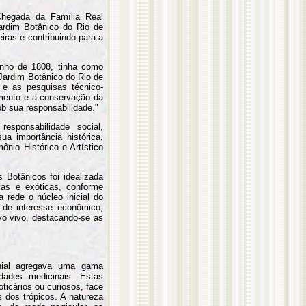
hegada da Família Real
ardim Botânico do Rio de
eiras e contribuindo para a
unho de 1808, tinha como
 Jardim Botânico do Rio de
 e as pesquisas técnico-
cimento e a conservação da
b sua responsabilidade."
sponsabilidade social,
ua importância histórica,
mônio Histórico e Artístico
s Botânicos foi idealizada
vas e exóticas, conforme
a rede o núcleo inicial do
 de interesse econômico,
vo vivo, destacando-se as
nial agregava uma gama
dades medicinais. Estas
ticários ou curiosos, face
 dos trópicos. A natureza