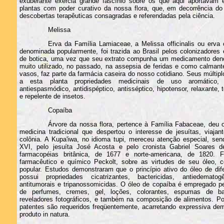
exuberante exercia grande fascínio sobre os que aqui aportavam e
plantas com poder curativo da nossa flora, que, em decorrência do
descobertas terapêuticas consagradas e referendadas pela ciência.
Melissa
Erva da Família Lamiaceae, a Melissa officinalis ou erva c
denominada popularmente, foi trazida ao Brasil pelos colonizadore
de botica, uma vez que seu extrato compunha um medicamento den
muito utilizado, no passado, na assepsia de feridas e como calmant
vasos, faz parte da farmácia caseira do nosso cotidiano. Seus múlti
a esta planta propriedades medicinais de uso aromático, c
antiespasmódico, antidispéptico, antisséptico, hipotensor, relaxante, 
e repelente de insetos.
Copaíba
Árvore da nossa flora, pertence à Família Fabaceae, deu
medicina tradicional que despertou o interesse de jesuítas, viaja
colônia. A Kupa'iwa, no idioma tupi, mereceu atenção especial, sen
XVI, pelo jesuíta José Acosta e pelo cronista Gabriel Soares 
farmacopéias britânica, de 1677 e norte-americana, de 1820. 
farmacêutico e químico Peckolt, sobre as virtudes de seu óleo, 
popular. Estudos demonstraram que o princípio ativo do óleo de dif
possui propriedades cicatrizantes, bactericidas, antiedematogên
antitumorais e tripanossomicidas. O óleo de copaíba é empregado pe
de perfumes, cremes, gel, loções, colorantes, espumas de ba
reveladores fotográficos, e também na composição de alimentos. Por
patentes são requeridos freqüentemente, acarretando expressiva de
produto in natura.