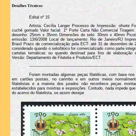
Detalhes Técnicos
Edital nº 15
Artista: Cecília Langer Processo de Impressão: ofsete F
cuchê gomado Valor facial: 1º Porte Carta Não Comercial Tiragem:
desenho: 25mm x 35mm Dimensões do selo: 30mm x 40mm Picota
emissão: 13/6/2008 Local de lançamento: Rio de Janeiro/RJ Impr
Brasil Prazo de comercialização pela ECT: até 31 de dezembro de 2
considerado quando o selo/bloco for comercializado como parte integ
cartelas temáticas ou quando destinad para fins de elaboração d
Versão: Departamento de Filatelia e Produtos/ECT.
-------------------------------------------------------------------------------------
Foram montadas algumas peças filatélicas, com base nos 
em cartões postais, no carimbo e em outros meios normalmente
filatelistas e a maioria dos jurados não reconhece peças monta
estabelecidos para mostras e exposições. Contudo, nada impede que
do acervo do filatelista, se assim desejar