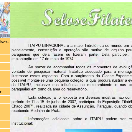
tivos-
ITAIPU BINACIONAL é a maior hidrelétrica do mundo em c
planejamento, construção e operação são motivo de orgulho para
paraguaios que dela fazem ou fizeram parte. Dela participei,
implantação em 17 de maio de 1974.
Ao prazer de acompanhar todos os momentos de evolução
vontade de pesquisar material filatélico adequado para a mont
ilustrasse esses aspectos. Com o surgimento da Classe Experime
possível montar-se uma pequena coleção, a qual procura ilustrar a ev
da ITAIPU, inclusive sua influência no meio-ambiente e nas co
paraguaias em torno da área do reservatório.
a-
Esta coleção já foi exposta em diversas mostras não com
período de 11 a 15 de junho de 2007, participou da Exposição Filatél
Chaco 2007", realizada na cidade de Assunção, Paraguai, quando ob
recebendo Medalha de Prata.
Informações adicionais sobre a ITAIPU podem ser e
institucional: