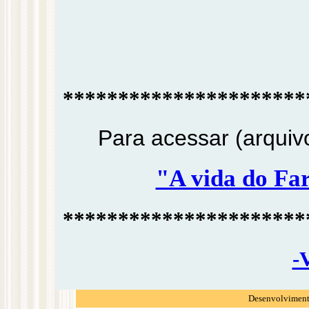
**********************
Para acessar (arquivo 
"A vida do F
**********************
-
Desenvolvimento